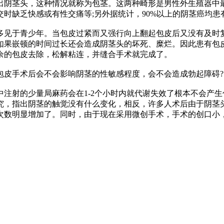
出阴茎头，这种情况就称为包茎。这两种畸形是男性外生殖器中
时缺乏快感或有性交痛等;另外据统计，90%以上的阴茎癌均患
见于青少年。当包皮过紧而又强行向上翻起包皮后又没有及时复
如果嵌顿的时间过长还会造成阴茎头的坏死、糜烂。因此患有包
余的包皮去除，松解粘连，并缝合手术就完成了。
皮手术后会不会影响阴茎的性敏感程度，会不会造成勃起障碍?
射的少量局麻药会在1-2个小时内就代谢失效了根本不会产生
究，指出阴茎的触觉没有什么变化，相反，许多人术后由于阴茎
次数明显增加了。同时，由于现在采用微创手术，手术的创口小