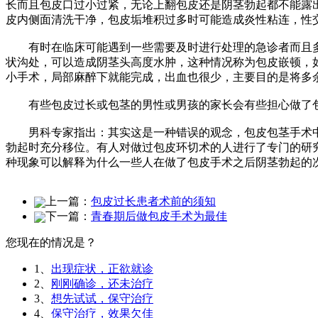
长而且包皮口过小过紧，无论上翻包皮还是阴茎勃起都不能露
皮内侧面清洗干净，包皮垢堆积过多时可能造成炎性粘连，性交
有时在临床可能遇到一些需要及时进行处理的急诊者而且多
状沟处，可以造成阴茎头高度水肿，这种情况称为包皮嵌顿，
小手术，局部麻醉下就能完成，出血也很少，主要目的是将多
有些包皮过长或包茎的男性或男孩的家长会有些担心做了包
男科专家指出：其实这是一种错误的观念，包皮包茎手术中注
勃起时充分移位。有人对做过包皮环切术的人进行了专门的研
种现象可以解释为什么一些人在做了包皮手术之后阴茎勃起的
上一篇：
包皮过长患者术前的须知
下一篇：
青春期后做包皮手术为最佳
您现在的情况是？
1、
出现症状，正欲就诊
2、
刚刚确诊，还未治疗
3、
想先试试，保守治疗
4、
保守治疗，效果欠佳