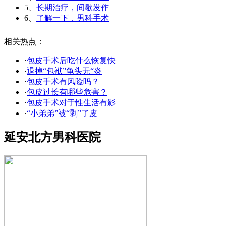
5、
长期治疗，间歇发作
6、
了解一下，男科手术
相关热点：
·
包皮手术后吃什么恢复快
·
退掉“包袱”龟头无“炎
·
包皮手术有风险吗？
·
包皮过长有哪些危害？
·
包皮手术对于性生活有影
·
“小弟弟”被“剥”了皮
延安北方男科医院