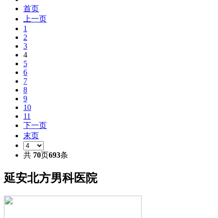
首页
上一页
1
2
3
4
5
6
7
8
9
10
11
下一页
末页
共
70
页
693
条
延安北方男科医院