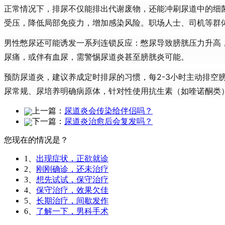
正常情况下，排尿不仅能排出代谢废物，还能冲刷尿道中的细
受压，降低局部免疫力，增加感染风险。职场人士、司机等群
男性憋尿还可能诱发一系列连锁反应：憋尿导致膀胱压力升高
尿痛，或伴有血尿，需警惕尿道炎甚至膀胱炎可能。
预防尿道炎，建议养成定时排尿的习惯，每2-3小时主动排
尿常规、尿培养明确病原体，针对性使用抗生素（如喹诺酮类
上一篇：
尿道炎会传染给伴侣吗？
下一篇：
尿道炎治愈后会复发吗？
您现在的情况是？
1、
出现症状，正欲就诊
2、
刚刚确诊，还未治疗
3、
想先试试，保守治疗
4、
保守治疗，效果欠佳
5、
长期治疗，间歇发作
6、
了解一下，男科手术