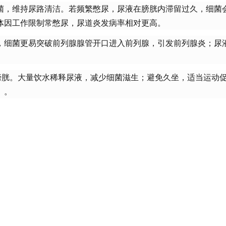
菌，维持尿路清洁。若频繁憋尿，尿液在膀胱内滞留过久，细菌
体因工作限制常憋尿，尿道炎发病率相对更高。
，细菌更易突破前列腺腺管开口进入前列腺，引发前列腺炎；尿
空膀胱。大量饮水稀释尿液，减少细菌滋生；避免久坐，适当运动
）。