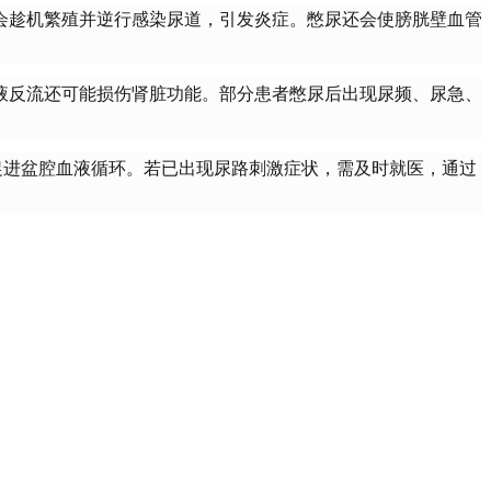
会趁机繁殖并逆行感染尿道，引发炎症。憋尿还会使膀胱壁血管
液反流还可能损伤肾脏功能。部分患者憋尿后出现尿频、尿急、
促进盆腔血液循环。若已出现尿路刺激症状，需及时就医，通过